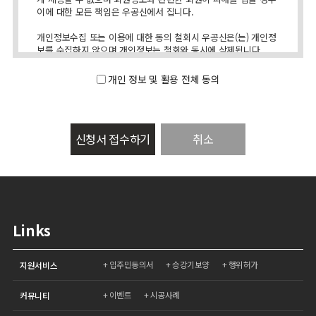
이에 대한 모든 책임은 우공신에서 집니다.
개인정보수집 또는 이용에 대한 동의 철회시 우공신은(는) 개인정
보를 수집하지 않으며 개인정보는 철회와 동시에 삭제됩니다.
수집하는 개인정보 항목 및 수집방법
개인 정보 및 활용 전체 동의
우공신은(는) 이용자의 정보 수집시 서비스 제공에 필요한 최소한
의 정보만을 수집하며 민감한 개인정보의 수집을 엄격히 제한하
고 있습니다.
신청서 접수하기
취소
* 필수사항 : 이름
* 필수사항 : 이메일주소, 홈페이지주소, 전화번호(휴대폰), 주소
개인정보의 보유 및 이용기간
우공신은(는) 방문객께서 우공신이(가) 제공하는 서비스를 받는 동
안 개인정보를 계속 보유하며 맞춤화된 서비스 제공을 위해 이용
하게 됩니다. 다만 방문객께서 탈퇴를 원하시거나 우공신 약관에
Links
의거 방문객자격 상실의 경우에는 등록된 방문객의 정보는 완전
히 삭제되며 어떠한 용도로도 열람 또는 이용할 수 없도록 처리됩
입주민동의서
승강기보양
행위허가
니다.
지원서비스
이벤트
시공사례
커뮤니티