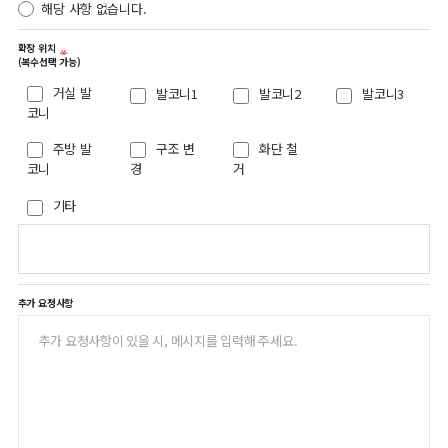
해당 사항 없습니다.
확장 위치
(복수선택 가능)
거실 발
발코니1
발코니2
발코니3
코니
주방 발
구조 변
화단 철
코니
경
거
기타
추가 요청사항