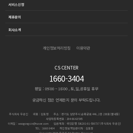
서비스신청
제휴문의
회사소개
개인정보처리방침
이용약관
CS CENTER
1660-3404
평일 : 09:00 ~ 18:00 , 토,일,공휴일 휴무
궁금하신 점은 언제든지 문의 부탁드립니다.
주식회사 우공신
대표 : 김효정
주소 : 경기도 남양주시 순화궁로 446, 2층 230호(별내동)
사업자등록번호 : 204-86-60545
이메일 : woogongsin@naver.com
입금계좌 : 국민은행 536201-01-508737 (주식회사 우공신)
TEL : 1660-3404
개인정보책임관리자 : 김효정