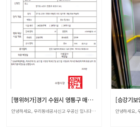
[행위허가]경기 수원시 영통구 매탄 위브 하…
안녕하세요, 우리동네공사신고 우공신 입니다. ​​오늘은 경기 수원시 영통구 매탄 …