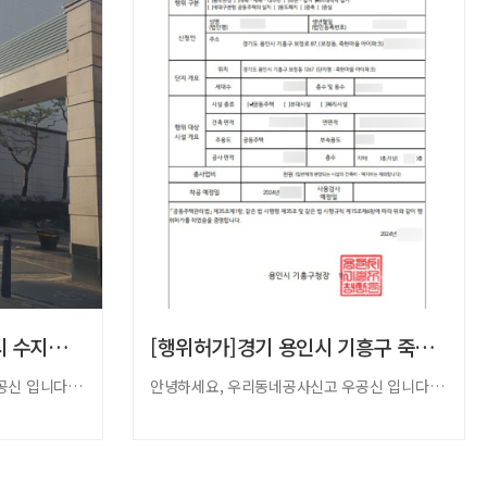
[입주민동의서]경기 용인시 수지구 꽃메마을 …
[행위허가]경기 용인시 기흥구 죽현마을 아이…
안녕하세요, 우리동네공사신고 우공신 입니다.​새로운 보금자리를 마련하거나 기존의 …
안녕하세요, 우리동네공사신고 우공신 입니다. 저희 우공신은 인테리어 공사에 필요…