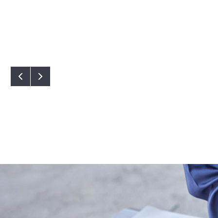
팬 출시 [로슬러]
시스템 에어컨 출시 이벤트
-09-24
2024-07-24