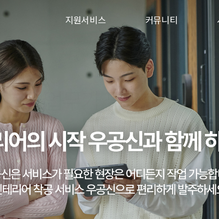
지원서비스
커뮤니티
입주민동의서
이벤트
승강기보양
시공사례
행위허가