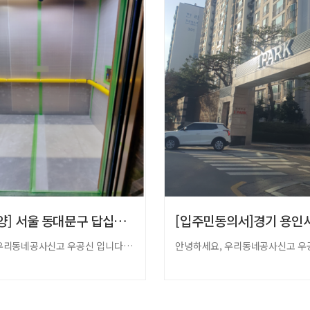
[승강기보양] 서울 동대문구 답십리동 래미안…
안녕하세요, 우리동네공사신고 우공신 입니다.​​오늘은 동대문구 답십리동 래미안 …