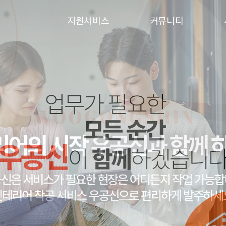
지원서비스
커뮤니티
입주민동의서
이벤트
승강기보양
시공사례
행위허가