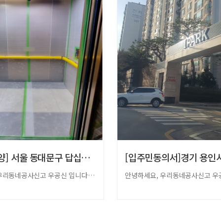
[승강기보양] 서울 동대문구 답십리동 래미안…
안녕하세요, 우리동네공사신고 우공신 입니다.​​오늘은 동대문구 답십리동 래미안 …