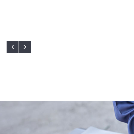
팬 출시 [루씨에어]
실링팬 출시 [로슬러]
-09-25
2024-09-24