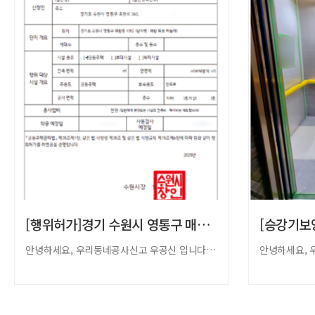
[행위허가]경기 수원시 영통구 매탄 위브 하…
안녕하세요, 우리동네공사신고 우공신 입니다. ​​오늘은 경기 수원시 영통구 매탄 …