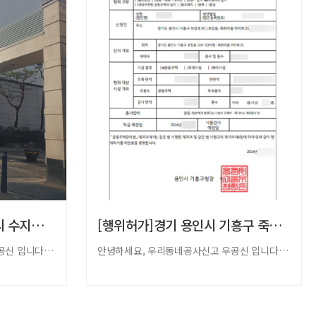
[입주민동의서]경기 용인시 수지구 꽃메마을 …
[행위허가]경기 용인시 기흥구 죽현마을 아이…
안녕하세요, 우리동네공사신고 우공신 입니다.​새로운 보금자리를 마련하거나 기존의 …
안녕하세요, 우리동네공사신고 우공신 입니다. 저희 우공신은 인테리어 공사에 필요…