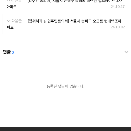
이전글
[입주민 동의서] 서울시 은평구 응암동 백련산 힐스테이트 3차
24.10.17
아파트
다음글
[행위허가 & 입주민동의서] 서울시 송파구 오금동 현대백조아
24.10.02
파트
댓글
0
등록된 댓글이 없습니다.