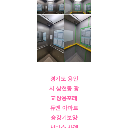
경기도 용인
시 상현동 광
교쌍용포레
듀엔 아파트
승강기보양
서비스 사례