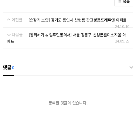
목록
이전글
[승강기 보양] 경기도 용인시 상현동 광교쌍용포레듀엔 아파트
24.10.10
다음글
[행위허가 & 입주민동의서] 서울 강동구 신성둔촌미소지움 아
24.09.25
파트
댓글
0
등록된 댓글이 없습니다.