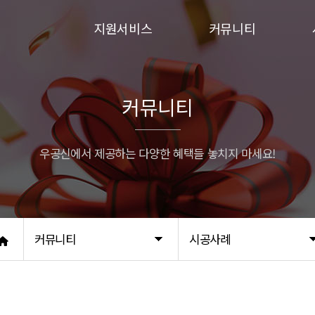
지원서비스
커뮤니티
입주민동의서
이벤트
승강기보양
시공사례
커뮤니티
행위허가
우공신에서 제공하는 다양한 혜택들 놓치지 마세요!
커뮤니티
시공사례