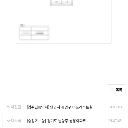
목록
이전글
24.07.09
[입주민동의서] 안양시 동안구 더포레스트힐
다음글
24.07.05
[승강기보양] 경기도 남양주 쌍용아파트