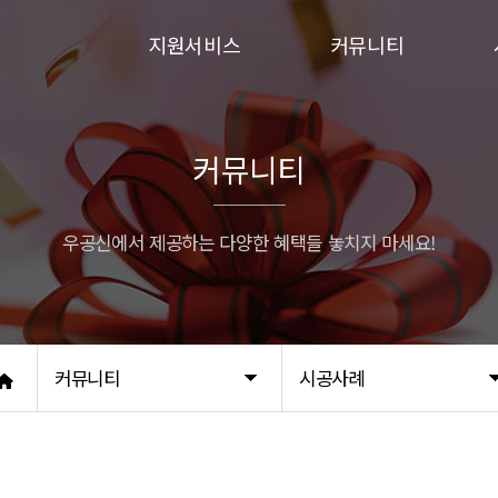
지원서비스
커뮤니티
입주민동의서
이벤트
승강기보양
시공사례
커뮤니티
행위허가
우공신에서 제공하는 다양한 혜택들 놓치지 마세요!
커뮤니티
시공사례