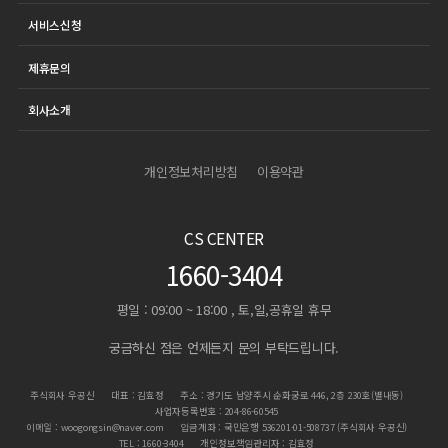
서비스신청
제휴문의
회사소개
개인정보처리방침
이용약관
CS CENTER
1660-3404
평일 : 09:00 ~ 18:00 , 토,일,공휴일 휴무
궁금하신 점은 언제든지 문의 부탁드립니다.
주식회사 우공신
대표 : 김효정
주소 : 경기도 남양주시 순화궁로 446, 2층 230호(별내동)
사업자등록번호 : 204-86-60545
이메일 : woogongsin@naver.com
입금계좌 : 국민은행 536201-01-508737 (주식회사 우공신)
TEL : 1660-3404
개인정보책임관리자 : 김효정