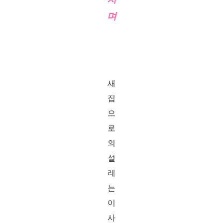
며
새
집
으
로
의
설
레
는
이
사