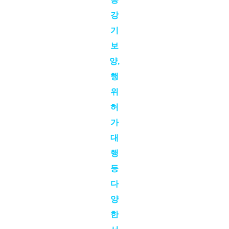
강
기
보
양,
행
위
허
가
대
행
등
다
양
한