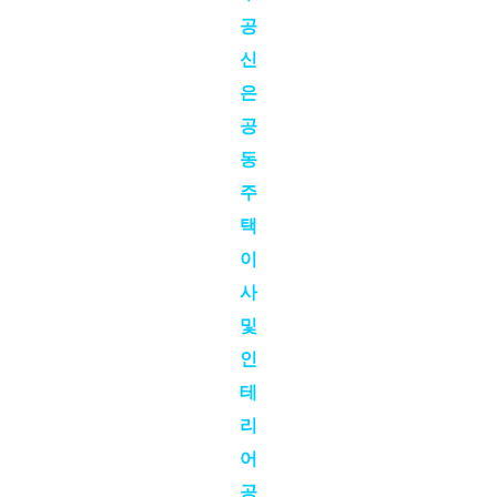
공
신
은
공
동
주
택
이
사
및
인
테
리
어
공