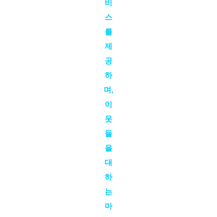
비
스
를
제
공
하
며,
이
웃
들
을
대
하
는
마