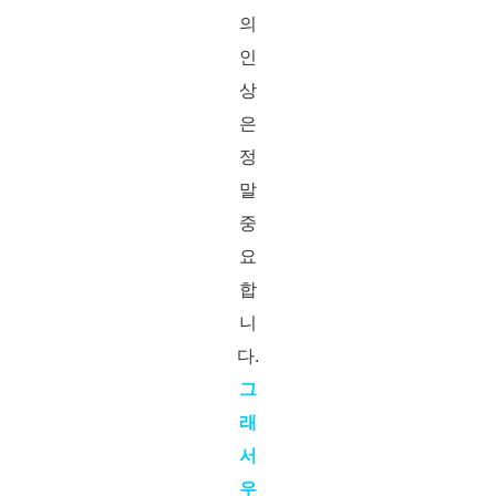
의
인
상
은
정
말
중
요
합
니
다.​
그
래
서
우