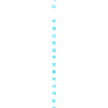
다.
우
공
신
은
입
주
민
동
의
서
작
성,
승