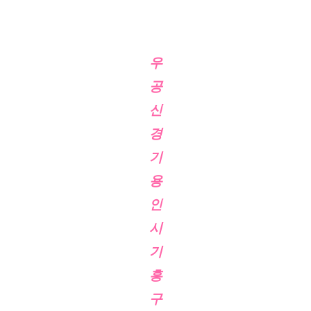
우
공
신
경
기
용
인
시
기
흥
구