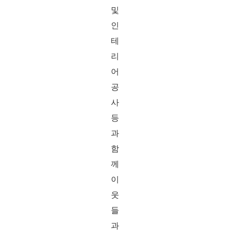
및
인
테
리
어
공
사
등
과
함
께
이
웃
들
과