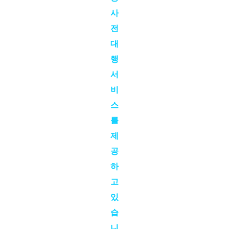
사
전
대
행
서
비
스
를
제
공
하
고
있
습
니