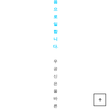
음
으
로
일
합
니
다.​
우
공
신
은
올
바
른