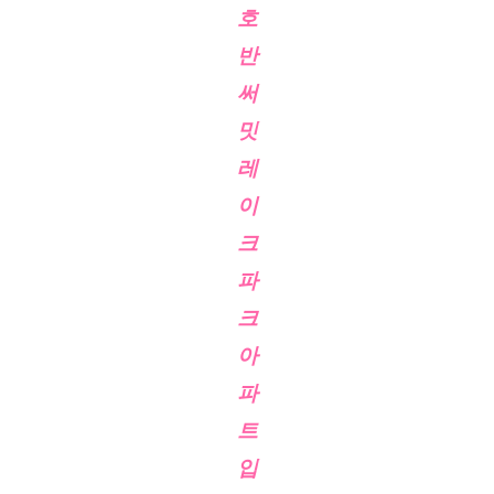
호
반
써
밋
레
이
크
파
크
아
파
트
입