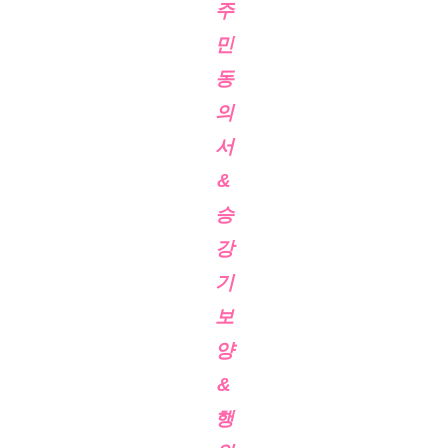
주
민
동
의
서
&
승
강
기
보
양
&
행