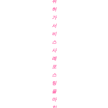
위
허
가
서
비
스
사
례
포
스
팅
을
마
치