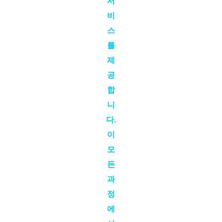
서
비
스
를
제
공
합
니
다.
이
모
든
과
정
에