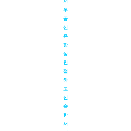
서
우
공
신
은
항
상
친
절
하
고
신
속
한
서