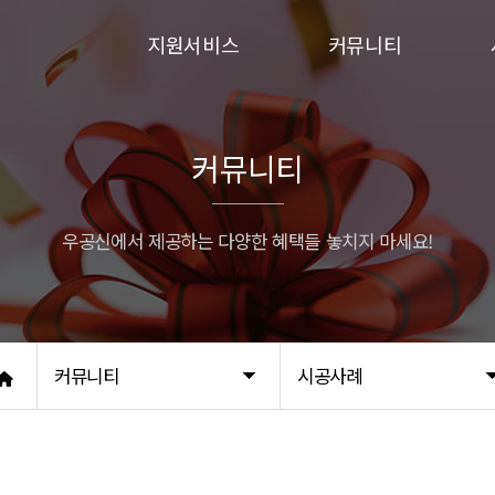
지원서비스
커뮤니티
입주민동의서
이벤트
승강기보양
시공사례
커뮤니티
행위허가
우공신에서 제공하는 다양한 혜택들 놓치지 마세요!
커뮤니티
시공사례