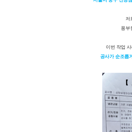
저
풍부
이번 작업 
공사가 순조롭게