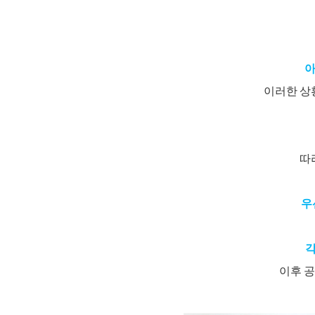
아
이러한 상
따
우
각
이후 공