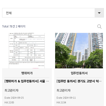
전체
Total 78건
2 페이지
행위허가
입주민동의서
[행위허가 & 입주민동의서] 서울 강동구 신성둔촌미소지움 아파트
[입주민 동의서] 경기도 고양시 덕양구 달빛마을 아파트
최고관리자
최고관리자
Date 2024-09-25
Date 2024-09-11
Hit 2205
Hit 2154