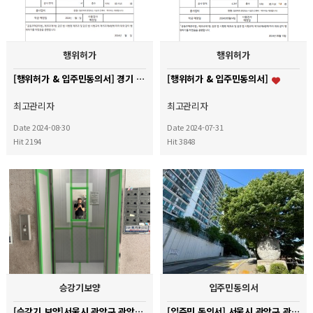
행위허가
행위허가
[행위허가 & 입주민동의서] 경기 용인시 수지구 신봉마을LG자이 아파트
[행위허가 & 입주민동의서]
최고관리자
최고관리자
Date 2024-08-30
Date 2024-07-31
Hit 2194
Hit 3848
승강기보양
입주민동의서
[승강기 보양]서울시 관악구 관악현대아파트
[입주민 동의서] 서울시 관악구 관악현대아파트