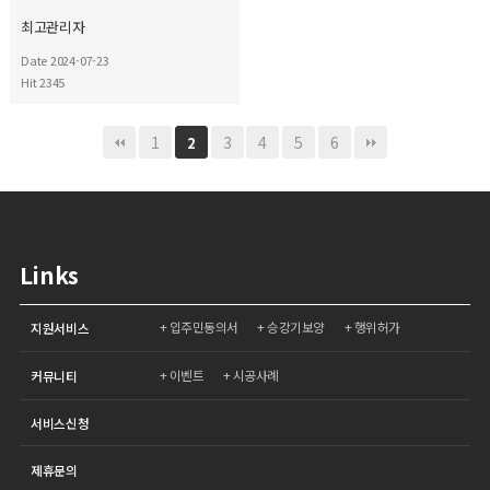
최고관리자
Date 2024-07-23
Hit 2345
1
3
4
5
6
2
Links
입주민동의서
승강기보양
행위허가
지원서비스
이벤트
시공사례
커뮤니티
서비스신청
제휴문의