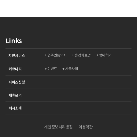
Links
입주민동의서
승강기보양
행위허가
지원서비스
이벤트
시공사례
커뮤니티
서비스신청
제휴문의
회사소개
개인정보처리방침
이용약관