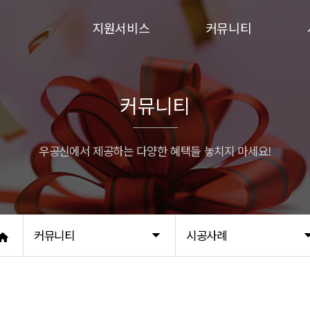
지원서비스
커뮤니티
입주민동의서
이벤트
승강기보양
시공사례
커뮤니티
행위허가
우공신에서 제공하는 다양한 혜택들 놓치지 마세요!
커뮤니티
시공사례