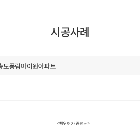
시공사례
구 송도풍림아이원아파트
<행위허가 증명서>