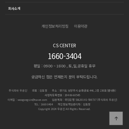
회사소개
개인정보처리방침
이용약관
CS CENTER
1660-3404
평일 : 09:00 ~ 18:00 , 토,일,공휴일 휴무
궁금하신 점은 언제든지 문의 부탁드립니다.
주식회사 우공신
대표 : 김효정
주소 : 경기도 남양주시 순화궁로 446, 2층 230호(별내동)
사업자등록번호 : 204-86-60545
이메일 : woogongsin@naver.com
입금계좌 : 국민은행 536201-01-508737 (주식회사 우공신)
TEL : 1660-3404
개인정보책임관리자 : 김효정
Copyright 2024 우공신 All Rights Reserved.