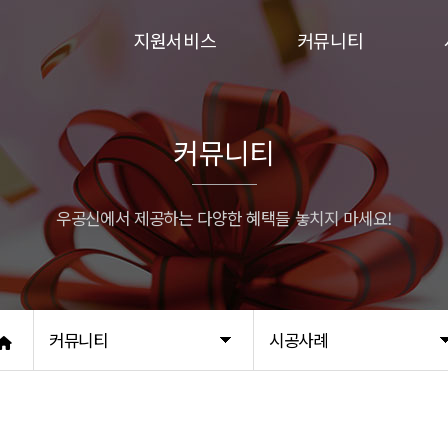
지원서비스
커뮤니티
입주민동의서
이벤트
승강기보양
시공사례
커뮤니티
행위허가
우공신에서 제공하는 다양한 혜택들 놓치지 마세요!
커뮤니티
시공사례