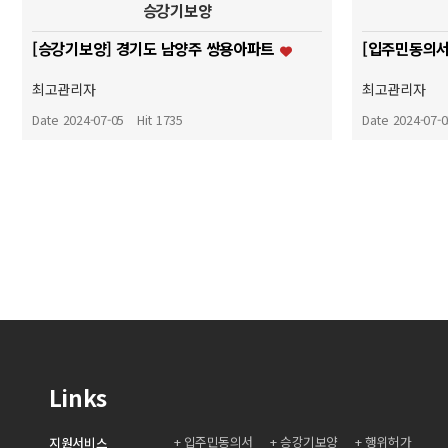
승강기보양
[승강기보양] 경기도 남양주 쌍용아파트
[입주민동의서
최고관리자
최고관리자
Date 2024-07-05
Hit 1735
Date 2024-07-
처음
Links
입주민동의서
승강기보양
행위허가
지원서비스